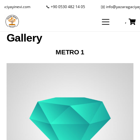
iyayinevi.com
📞 +90 0530 482 14 05
✉️ info@yazaragaciyayine
Gallery
METRO 1