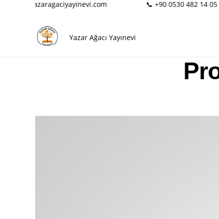
✉️ info@yazaragaciyayinevi.com
📞 +90 0530 482 14 05
Yazar Ağacı Yayınevi
Pro