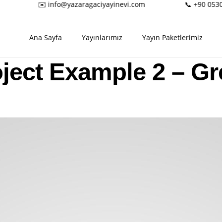
✉️ info@yazaragaciyayinevi.com
📞 +90 0530 
Ana Sayfa
Yayınlarımız
Yayın Paketlerimiz
ject Example 2 – G