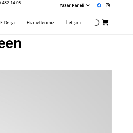
482 14 05
Yazar Paneli
E-Dergi
Hizmetlerimiz
İletişim
reen