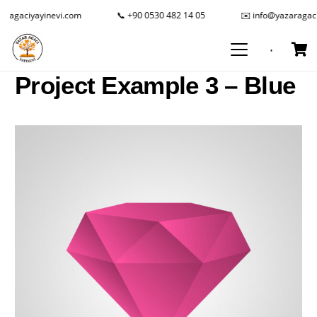
ragaciyayinevi.com
📞 +90 0530 482 14 05
✉️ info@yazaragaci
Project Example 3 – Blue