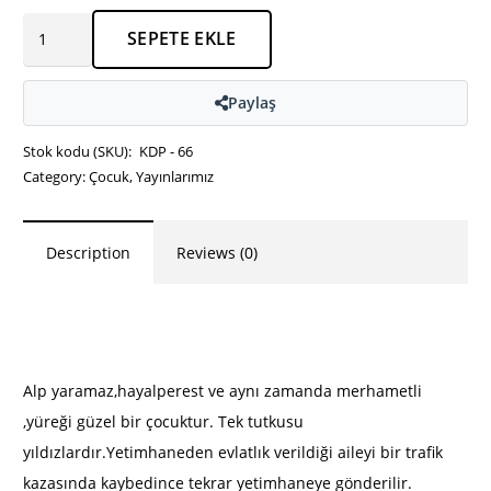
ALP
SEPETE EKLE
&YILDIZLARA
ULAŞMAK
Paylaş
-
AYNUR
Stok kodu (SKU):
KDP - 66
Category:
Çocuk
,
Yayınlarımız
AÇIKGÖZ
adet
Description
Reviews (0)
Alp yaramaz,hayalperest ve aynı zamanda merhametli
,yüreği güzel bir çocuktur. Tek tutkusu
yıldızlardır.Yetimhaneden evlatlık verildiği aileyi bir trafik
kazasında kaybedince tekrar yetimhaneye gönderilir.