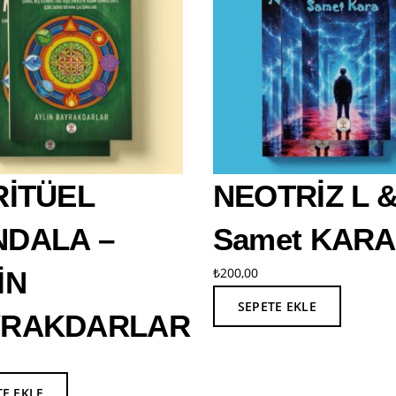
RİTÜEL
NEOTRİZ L &
DALA –
Samet KARA
₺
200,00
İN
SEPETE EKLE
YRAKDARLAR
TE EKLE