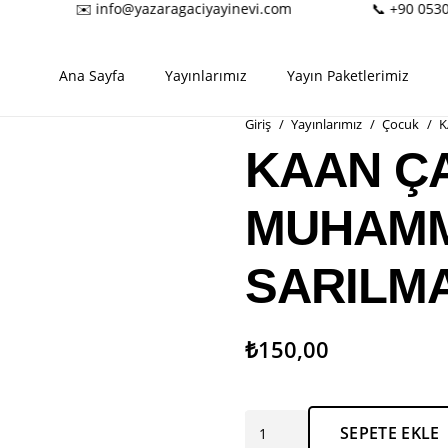
✉️ info@yazaragaciyayinevi.com
📞 +90 0530 
Ana Sayfa
Yayınlarımız
Yayın Paketlerimiz
Giriş
/
Yayınlarımız
/
Çocuk
/
K
KAAN Ç
MUHAMM
SARILM
₺
150,00
KAAN
SEPETE EKLE