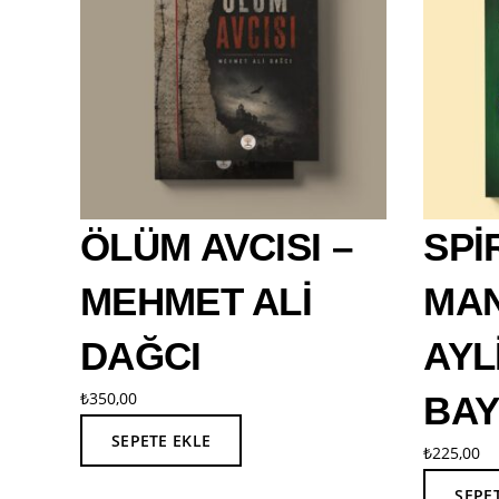
ÖLÜM AVCISI –
SPİ
MEHMET ALİ
MAN
DAĞCI
AYL
₺
350,00
BA
SEPETE EKLE
₺
225,00
SEPE