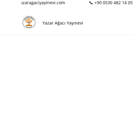
️ info@yazaragaciyayinevi.com
📞 +90 0530 482 14 05
Yazar Ağacı Yayınevi