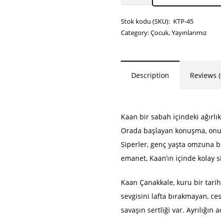
ÇANAKKALE
-
Stok kodu (SKU):
KTP-45
MUHAMMED
Category:
Çocuk
,
Yayınlarımız
EMRE
SARILMAZ
adet
Description
Reviews (
Kaan bir sabah içindeki ağırlık
Orada başlayan konuşma, onu Ç
Siperler, genç yaşta omzuna b
emanet, Kaan’ın içinde kolay si
Kaan Çanakkale, kuru bir tari
sevgisini lafta bırakmayan, c
savaşın sertliği var. Ayrılığın 