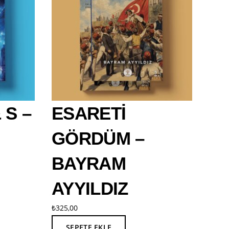
 S –
ESARETİ
GÖRDÜM –
BAYRAM
AYYILDIZ
₺
325,00
SEPETE EKLE