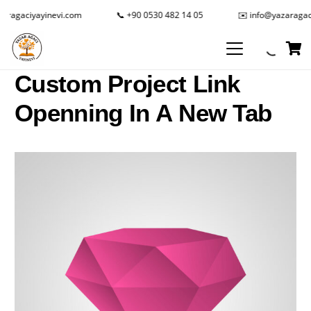
aragaciyayinevi.com
📞 +90 0530 482 14 05
✉️ info@yazaragaci
Custom Project Link
Openning In A New Tab